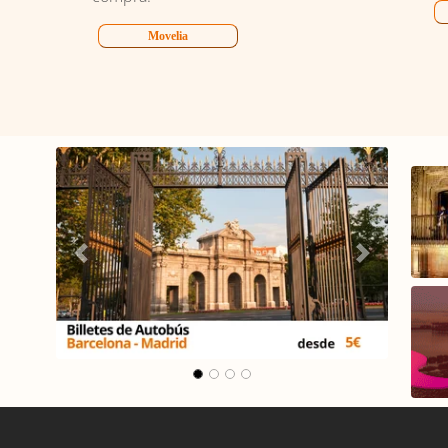
Movelia
lona -
Carrusel Madrid -
Málaga
Anterior
Siguiente