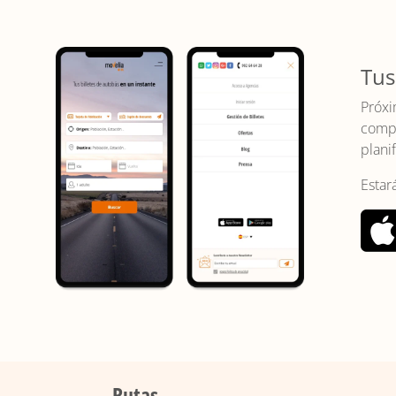
Tus
Próxi
compr
planif
Estar
Rutas