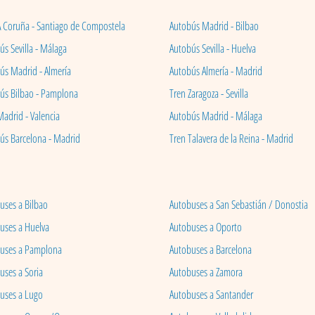
A Coruña - Santiago de Compostela
Autobús Madrid - Bilbao
s Sevilla - Málaga
Autobús Sevilla - Huelva
ús Madrid - Almería
Autobús Almería - Madrid
ús Bilbao - Pamplona
Tren Zaragoza - Sevilla
Madrid - Valencia
Autobús Madrid - Málaga
ús Barcelona - Madrid
Tren Talavera de la Reina - Madrid
uses a Bilbao
Autobuses a San Sebastián / Donostia
uses a Huelva
Autobuses a Oporto
uses a Pamplona
Autobuses a Barcelona
uses a Soria
Autobuses a Zamora
uses a Lugo
Autobuses a Santander