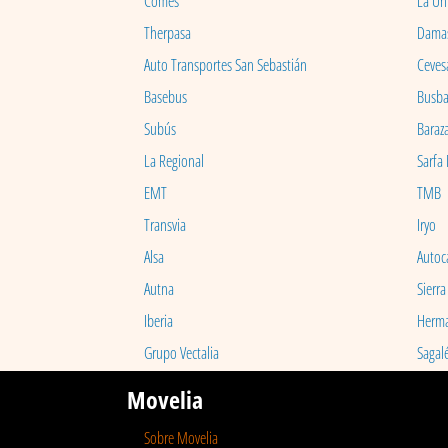
Comes
La Un
Therpasa
Dama
Auto Transportes San Sebastián
Ceves
Basebus
Busb
Subús
Baraz
La Regional
Sarfa
EMT
TMB
Transvia
Iryo
Alsa
Autoc
Autna
Sierra
Iberia
Herm
Grupo Vectalia
Sagal
Movelia
Sobre Movelia