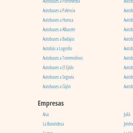
Autobuses a Pontevedra
Autob
Autobuses a Palencia
Autobu
Autobuses a Huesca
Autob
Autobuses a Albacete
Autob
Autobuses a Badajoz
Autob
Autobús a Logroño
Autob
Autobuses a Torremolinos
Autobu
Autobuses a El Ejido
Autob
Autobuses a Segovia
Autob
Autobuses a Gijón
Autob
Empresas
Aisa
Julià
La Burundesa
Jimén