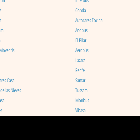
ion
Interbus
s
Conda
a
Autocares Tocina
am
Andbus
a
El Pilar
 Moventis
Aerobús
Lazara
Renfe
ares Casal
Samar
 de las Nieves
Tussam
asa
Monbus
és
Vibasa