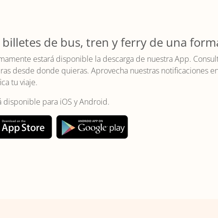
 billetes de bus, tren y ferry de una form
mamente estará disponible la descarga de nuestra App. Consulta 
as desde donde quieras. Aprovecha nuestras notificaciones en t
ica tu viaje.
á disponible para iOS y Android.