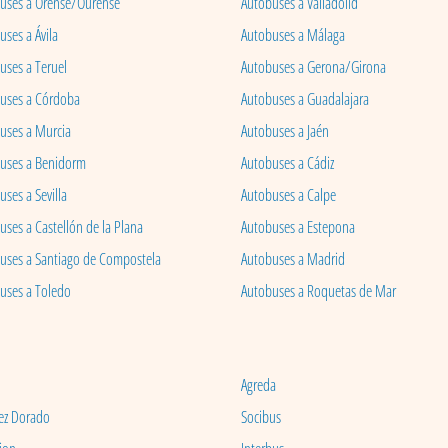
uses a Orense/Ourense
Autobuses a Valladolid
ses a Ávila
Autobuses a Málaga
uses a Teruel
Autobuses a Gerona/Girona
uses a Córdoba
Autobuses a Guadalajara
uses a Murcia
Autobuses a Jaén
uses a Benidorm
Autobuses a Cádiz
ses a Sevilla
Autobuses a Calpe
uses a Castellón de la Plana
Autobuses a Estepona
uses a Santiago de Compostela
Autobuses a Madrid
uses a Toledo
Autobuses a Roquetas de Mar
Agreda
ez Dorado
Socibus