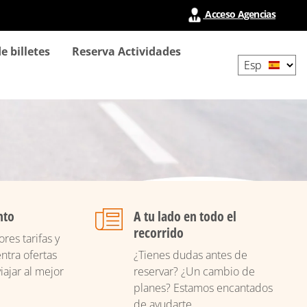
Acceso Agencias
Select
e billetes
Reserva Actividades
your
language
nto
A tu lado en todo el
recorrido
res tarifas y
ntra ofertas
¿Tienes dudas antes de
iajar al mejor
reservar? ¿Un cambio de
planes? Estamos encantados
de ayudarte.