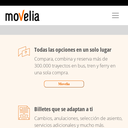
Pasar
al
contenido
principal
Todas las opciones en un solo lugar
Compara, combina y reserva más de
300.000 trayectos en bus, tren y ferry en
una sola compra.
Movelia
Billetes que se adaptan a ti
Cambios, anulaciones, selección de asiento,
servicios adicionales y mucho más.