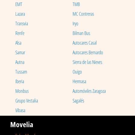
EMT
TMB
Lazara
MC Contreras
Transvia
Iryo
Renfe
Bilman Bus
Alsa
Autocares Casal
Samar
Autocares Bernardo
Autna
Sierra de las Nieves
Tussam
Ouigo
Iberia
Hermasa
Monbus
Automóviles Zaragoza
Grupo Vectalia
Sagalés
Vibasa
Movelia