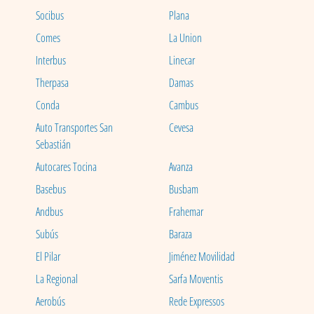
Socibus
Plana
Comes
La Union
Interbus
Linecar
Therpasa
Damas
Conda
Cambus
Auto Transportes San
Cevesa
Sebastián
Autocares Tocina
Avanza
Basebus
Busbam
Andbus
Frahemar
Subús
Baraza
El Pilar
Jiménez Movilidad
La Regional
Sarfa Moventis
Aerobús
Rede Expressos