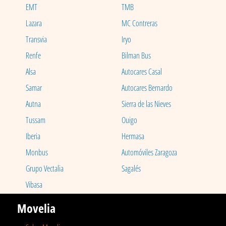
EMT
TMB
Lazara
MC Contreras
Transvia
Iryo
Renfe
Bilman Bus
Alsa
Autocares Casal
Samar
Autocares Bernardo
Autna
Sierra de las Nieves
Tussam
Ouigo
Iberia
Hermasa
Monbus
Automóviles Zaragoza
Grupo Vectalia
Sagalés
Vibasa
Movelia