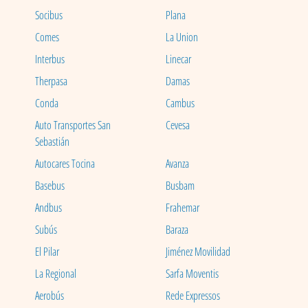
Socibus
Plana
Comes
La Union
Interbus
Linecar
Therpasa
Damas
Conda
Cambus
Auto Transportes San
Cevesa
Sebastián
Autocares Tocina
Avanza
Basebus
Busbam
Andbus
Frahemar
Subús
Baraza
El Pilar
Jiménez Movilidad
La Regional
Sarfa Moventis
Aerobús
Rede Expressos