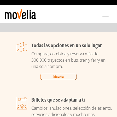
Pasar
al
contenido
principal
Todas las opciones en un solo lugar
Compara, combina y reserva más de
300.000 trayectos en bus, tren y ferry en
una sola compra.
Movelia
Billetes que se adaptan a ti
Cambios, anulaciones, selección de asiento,
servicios adicionales y mucho más.