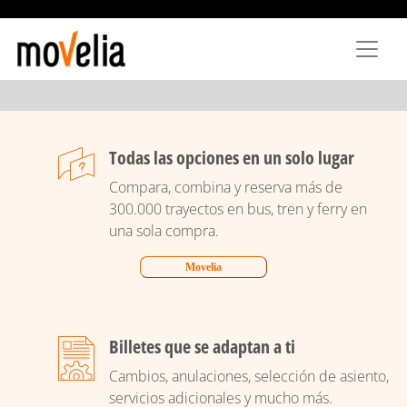
Pasar
al
contenido
principal
Todas las opciones en un solo lugar
Compara, combina y reserva más de
300.000 trayectos en bus, tren y ferry en
una sola compra.
Movelia
Billetes que se adaptan a ti
Cambios, anulaciones, selección de asiento,
servicios adicionales y mucho más.