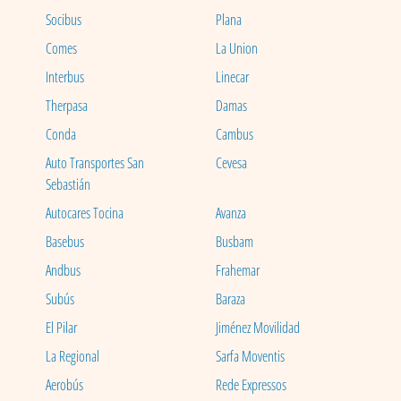
Socibus
Plana
Comes
La Union
Interbus
Linecar
Therpasa
Damas
Conda
Cambus
Auto Transportes San
Cevesa
Sebastián
Autocares Tocina
Avanza
Basebus
Busbam
Andbus
Frahemar
Subús
Baraza
El Pilar
Jiménez Movilidad
La Regional
Sarfa Moventis
Aerobús
Rede Expressos