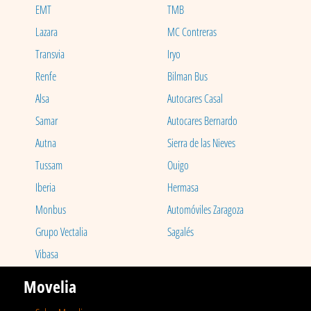
EMT
TMB
Lazara
MC Contreras
Transvia
Iryo
Renfe
Bilman Bus
Alsa
Autocares Casal
Samar
Autocares Bernardo
Autna
Sierra de las Nieves
Tussam
Ouigo
Iberia
Hermasa
Monbus
Automóviles Zaragoza
Grupo Vectalia
Sagalés
Vibasa
Movelia