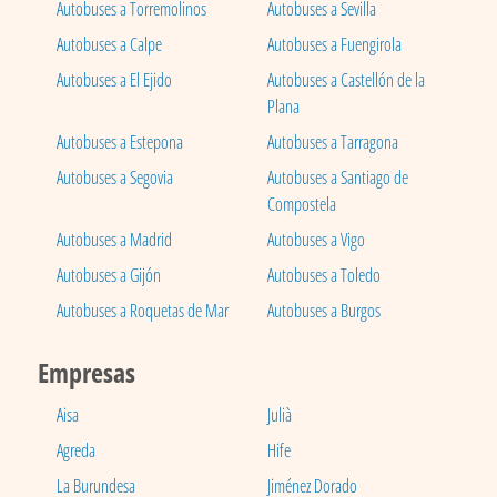
Autobuses a Torremolinos
Autobuses a Sevilla
Autobuses a Calpe
Autobuses a Fuengirola
Autobuses a El Ejido
Autobuses a Castellón de la
Plana
Autobuses a Estepona
Autobuses a Tarragona
Autobuses a Segovia
Autobuses a Santiago de
Compostela
Autobuses a Madrid
Autobuses a Vigo
Autobuses a Gijón
Autobuses a Toledo
Autobuses a Roquetas de Mar
Autobuses a Burgos
Empresas
Aisa
Julià
Agreda
Hife
La Burundesa
Jiménez Dorado