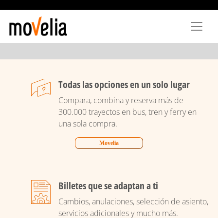
Pasar
al
contenido
principal
Todas las opciones en un solo lugar
Compara, combina y reserva más de
300.000 trayectos en bus, tren y ferry en
una sola compra.
Movelia
Billetes que se adaptan a ti
Cambios, anulaciones, selección de asiento,
servicios adicionales y mucho más.