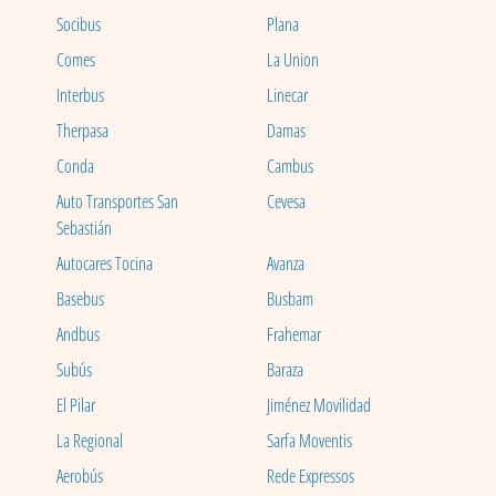
Socibus
Plana
Comes
La Union
Interbus
Linecar
Therpasa
Damas
Conda
Cambus
Auto Transportes San
Cevesa
Sebastián
Autocares Tocina
Avanza
Basebus
Busbam
Andbus
Frahemar
Subús
Baraza
El Pilar
Jiménez Movilidad
La Regional
Sarfa Moventis
Aerobús
Rede Expressos