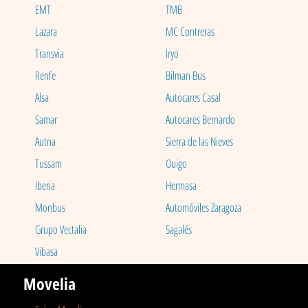
EMT
TMB
Lazara
MC Contreras
Transvia
Iryo
Renfe
Bilman Bus
Alsa
Autocares Casal
Samar
Autocares Bernardo
Autna
Sierra de las Nieves
Tussam
Ouigo
Iberia
Hermasa
Monbus
Automóviles Zaragoza
Grupo Vectalia
Sagalés
Vibasa
Movelia