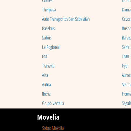
Comes
La Un
Therpasa
Dama
Auto Transportes San Sebastián
Ceves
Basebus
Busb
Subús
Baraz
La Regional
Sarfa
EMT
TMB
Transvia
Iryo
Alsa
Autoc
Autna
Sierra
Iberia
Herm
Grupo Vectalia
Sagal
Movelia
Sobre Movelia