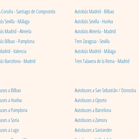
A Coruña - Santiago de Compostela
Autobús Madrid - Bilbao
s Sevilla - Málaga
Autobús Sevilla - Huelva
ús Madrid - Almería
Autobús Almería - Madrid
ús Bilbao - Pamplona
Tren Zaragoza - Sevilla
Madrid - Valencia
Autobús Madrid - Málaga
ús Barcelona - Madrid
Tren Talavera de la Reina - Madrid
uses a Bilbao
Autobuses a San Sebastián / Donostia
uses a Huelva
Autobuses a Oporto
uses a Pamplona
Autobuses a Barcelona
uses a Soria
Autobuses a Zamora
uses a Lugo
Autobuses a Santander