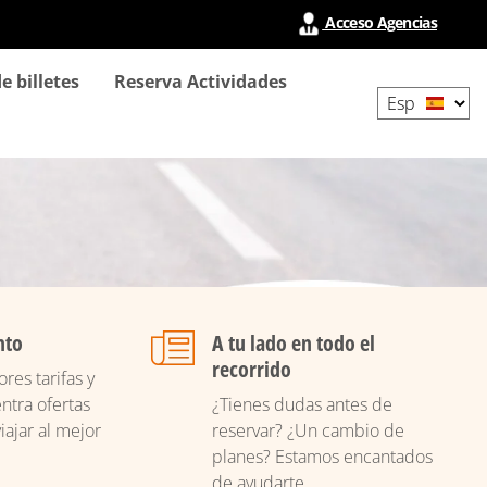
Acceso Agencias
Select
e billetes
Reserva Actividades
your
language
nto
A tu lado en todo el
recorrido
res tarifas y
ntra ofertas
¿Tienes dudas antes de
iajar al mejor
reservar? ¿Un cambio de
planes? Estamos encantados
de ayudarte.