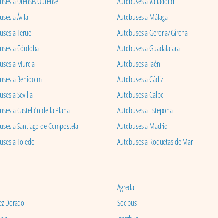
uses a Orense/Ourense
Autobuses a Valladolid
ses a Ávila
Autobuses a Málaga
uses a Teruel
Autobuses a Gerona/Girona
uses a Córdoba
Autobuses a Guadalajara
uses a Murcia
Autobuses a Jaén
uses a Benidorm
Autobuses a Cádiz
ses a Sevilla
Autobuses a Calpe
uses a Castellón de la Plana
Autobuses a Estepona
uses a Santiago de Compostela
Autobuses a Madrid
uses a Toledo
Autobuses a Roquetas de Mar
Agreda
ez Dorado
Socibus