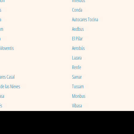
ion
Interbus
s
Conda
a
Autocares Tocina
am
Andbus
a
El Pilar
 Moventis
Aerobús
Lazara
Renfe
ares Casal
Samar
 de las Nieves
Tussam
asa
Monbus
és
Vibasa