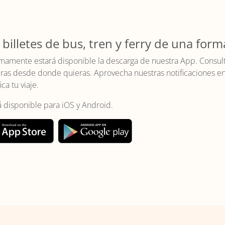
 billetes de bus, tren y ferry de una form
mamente estará disponible la descarga de nuestra App. Consulta 
as desde donde quieras. Aprovecha nuestras notificaciones en t
ica tu viaje.
á disponible para iOS y Android.