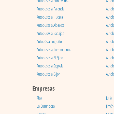
Autobuses a Pontevedra
Autob
Autobuses a Palencia
Autobu
Autobuses a Huesca
Autob
Autobuses a Albacete
Autob
Autobuses a Badajoz
Autob
Autobús a Logroño
Autob
Autobuses a Torremolinos
Autobu
Autobuses a El Ejido
Autob
Autobuses a Segovia
Autob
Autobuses a Gijón
Autob
Empresas
Aisa
Julià
La Burundesa
Jimén