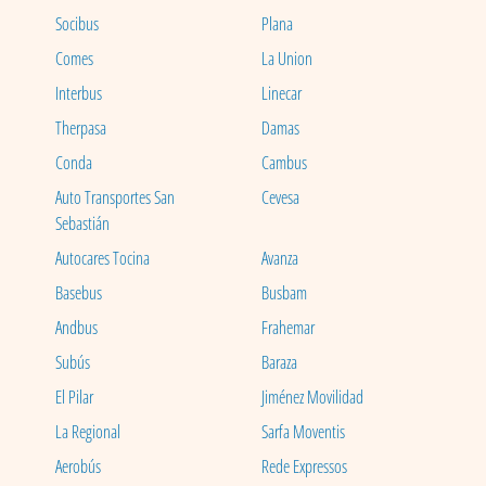
Socibus
Plana
Comes
La Union
Interbus
Linecar
Therpasa
Damas
Conda
Cambus
Auto Transportes San
Cevesa
Sebastián
Autocares Tocina
Avanza
Basebus
Busbam
Andbus
Frahemar
Subús
Baraza
El Pilar
Jiménez Movilidad
La Regional
Sarfa Moventis
Aerobús
Rede Expressos