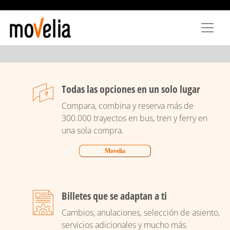
Pasar
al
contenido
principal
Todas las opciones en un solo lugar
Compara, combina y reserva más de
300.000 trayectos en bus, tren y ferry en
una sola compra.
Movelia
Billetes que se adaptan a ti
Cambios, anulaciones, selección de asiento,
servicios adicionales y mucho más.