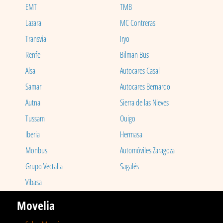
EMT
TMB
Lazara
MC Contreras
Transvia
Iryo
Renfe
Bilman Bus
Alsa
Autocares Casal
Samar
Autocares Bernardo
Autna
Sierra de las Nieves
Tussam
Ouigo
Iberia
Hermasa
Monbus
Automóviles Zaragoza
Grupo Vectalia
Sagalés
Vibasa
Movelia