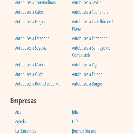
Autobuses a Torremolinos
Autobuses a Sevilla
Autobuses a Calpe
Autobuses a Fuengirola
Autobuses a El Ejido
Autobuses a Castellón de la
Plana
Autobuses a Estepona
Autobuses a Tarragona
Autobuses a Segovia
Autobuses a Santiago de
Compostela
Autobuses a Madrid
Autobuses a Vigo
Autobuses a Gijón
Autobuses a Toledo
Autobuses a Roquetas de Mar
Autobuses a Burgos
Empresas
Aisa
Julià
Agreda
Hife
La Burundesa
Jiménez Dorado