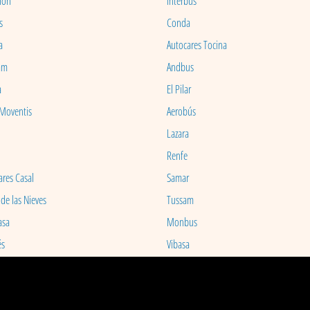
ion
Interbus
s
Conda
a
Autocares Tocina
am
Andbus
a
El Pilar
 Moventis
Aerobús
Lazara
Renfe
ares Casal
Samar
 de las Nieves
Tussam
asa
Monbus
és
Vibasa