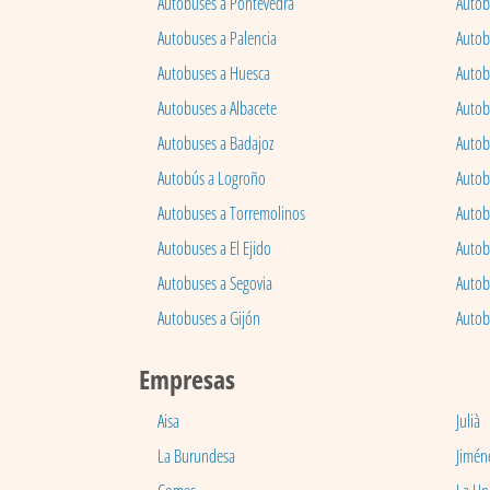
Autobuses a Pontevedra
Autob
Autobuses a Palencia
Autobu
Autobuses a Huesca
Autob
Autobuses a Albacete
Autob
Autobuses a Badajoz
Autob
Autobús a Logroño
Autob
Autobuses a Torremolinos
Autobu
Autobuses a El Ejido
Autob
Autobuses a Segovia
Autob
Autobuses a Gijón
Autob
Empresas
Aisa
Julià
La Burundesa
Jimén