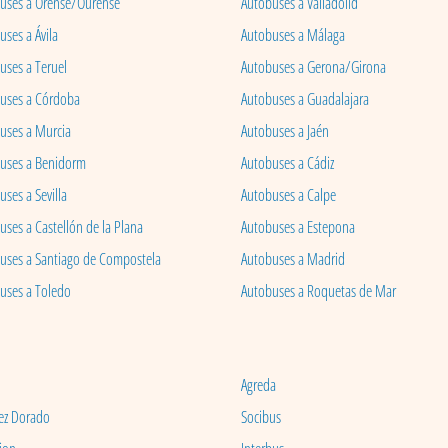
uses a Orense/Ourense
Autobuses a Valladolid
ses a Ávila
Autobuses a Málaga
uses a Teruel
Autobuses a Gerona/Girona
uses a Córdoba
Autobuses a Guadalajara
uses a Murcia
Autobuses a Jaén
uses a Benidorm
Autobuses a Cádiz
ses a Sevilla
Autobuses a Calpe
uses a Castellón de la Plana
Autobuses a Estepona
uses a Santiago de Compostela
Autobuses a Madrid
uses a Toledo
Autobuses a Roquetas de Mar
Agreda
ez Dorado
Socibus