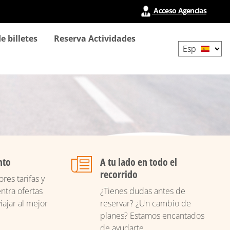
Acceso Agencias
Select
e billetes
Reserva Actividades
your
language
nto
A tu lado en todo el
recorrido
res tarifas y
ntra ofertas
¿Tienes dudas antes de
iajar al mejor
reservar? ¿Un cambio de
planes? Estamos encantados
de ayudarte.