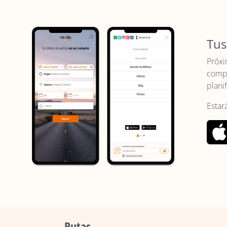
Tus
Próxi
compr
planif
Estar
Rutas