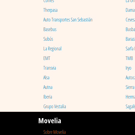
Comes
La Un
Therpasa
Dama
Auto Transportes San Sebastián
Ceves
Basebus
Busb
Subús
Baraz
La Regional
Sarfa
EMT
TMB
Transvia
Iryo
Alsa
Autoc
Autna
Sierra
Iberia
Herm
Grupo Vectalia
Sagal
Movelia
Sobre Movelia