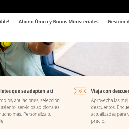
Pasar
al
contenido
ible!
Abono Único y Bonos Ministeriales
Gestión d
principal
lletes que se adaptan a ti
Viaja con descue
mbios, anulaciones, selección
Aprovecha las mejo
 asiento, servicios adicionales
descuentos. Encue
mucho más. Personaliza tu
actualizadas para v
je.
precio.