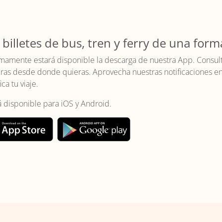
 billetes de bus, tren y ferry de una form
mamente estará disponible la descarga de nuestra App. Consulta 
as desde donde quieras. Aprovecha nuestras notificaciones en t
ica tu viaje.
á disponible para iOS y Android.