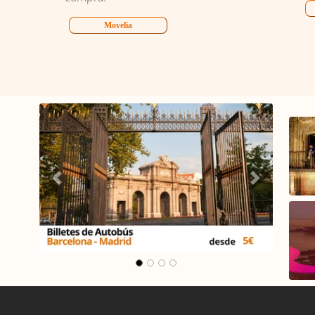
Movelia
lona -
Carrusel Madrid -
Málaga
Anterior
Siguiente