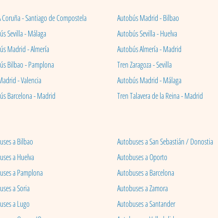
A Coruña - Santiago de Compostela
Autobús Madrid - Bilbao
s Sevilla - Málaga
Autobús Sevilla - Huelva
ús Madrid - Almería
Autobús Almería - Madrid
ús Bilbao - Pamplona
Tren Zaragoza - Sevilla
Madrid - Valencia
Autobús Madrid - Málaga
ús Barcelona - Madrid
Tren Talavera de la Reina - Madrid
uses a Bilbao
Autobuses a San Sebastián / Donostia
uses a Huelva
Autobuses a Oporto
uses a Pamplona
Autobuses a Barcelona
uses a Soria
Autobuses a Zamora
uses a Lugo
Autobuses a Santander