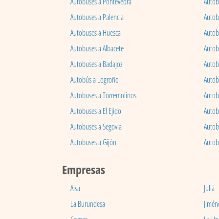
Autobuses a Pontevedra
Autob
Autobuses a Palencia
Autobu
Autobuses a Huesca
Autob
Autobuses a Albacete
Autob
Autobuses a Badajoz
Autob
Autobús a Logroño
Autob
Autobuses a Torremolinos
Autobu
Autobuses a El Ejido
Autob
Autobuses a Segovia
Autob
Autobuses a Gijón
Autob
Empresas
Aisa
Julià
La Burundesa
Jimén