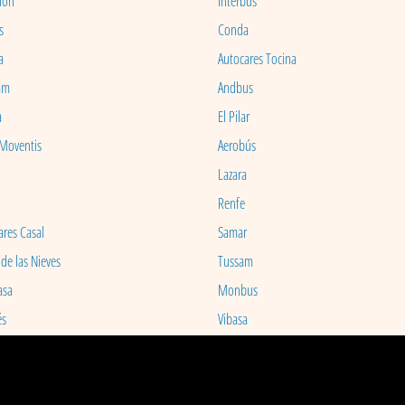
ion
Interbus
s
Conda
a
Autocares Tocina
am
Andbus
a
El Pilar
 Moventis
Aerobús
Lazara
Renfe
ares Casal
Samar
 de las Nieves
Tussam
asa
Monbus
és
Vibasa