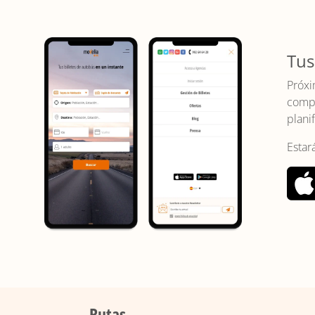
Tus
Próxi
compr
planif
Estar
Rutas