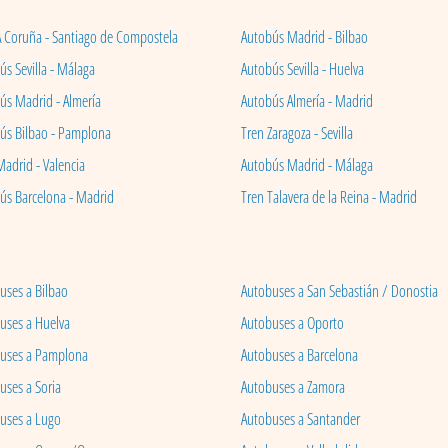
A Coruña - Santiago de Compostela
Autobús Madrid - Bilbao
s Sevilla - Málaga
Autobús Sevilla - Huelva
ús Madrid - Almería
Autobús Almería - Madrid
ús Bilbao - Pamplona
Tren Zaragoza - Sevilla
Madrid - Valencia
Autobús Madrid - Málaga
ús Barcelona - Madrid
Tren Talavera de la Reina - Madrid
uses a Bilbao
Autobuses a San Sebastián / Donostia
uses a Huelva
Autobuses a Oporto
uses a Pamplona
Autobuses a Barcelona
uses a Soria
Autobuses a Zamora
uses a Lugo
Autobuses a Santander