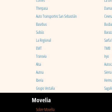
Comes
La Un
Therpasa
Dama
Auto Transportes San Sebastián
Ceves
Basebus
Busb
Subús
Baraz
La Regional
Sarfa
EMT
TMB
Transvia
Iryo
Alsa
Autoc
Autna
Sierra
Iberia
Herm
Grupo Vectalia
Sagal
Movelia
Sobre Movelia