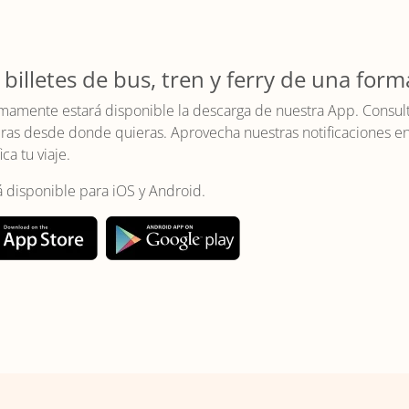
 billetes de bus, tren y ferry de una form
mamente estará disponible la descarga de nuestra App. Consulta 
as desde donde quieras. Aprovecha nuestras notificaciones en t
ica tu viaje.
á disponible para iOS y Android.