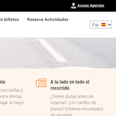
Acceso Agencias
Select
e billetes
Reserva Actividades
your
language
nto
A tu lado en todo el
recorrido
res tarifas y
ntra ofertas
¿Tienes dudas antes de
iajar al mejor
reservar? ¿Un cambio de
planes? Estamos encantados
de ayudarte.