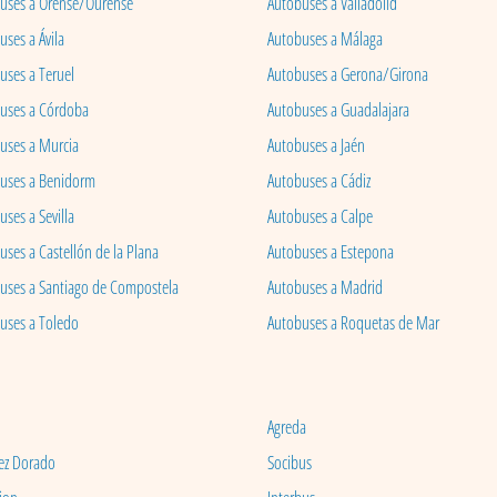
uses a Orense/Ourense
Autobuses a Valladolid
ses a Ávila
Autobuses a Málaga
uses a Teruel
Autobuses a Gerona/Girona
uses a Córdoba
Autobuses a Guadalajara
uses a Murcia
Autobuses a Jaén
uses a Benidorm
Autobuses a Cádiz
ses a Sevilla
Autobuses a Calpe
uses a Castellón de la Plana
Autobuses a Estepona
uses a Santiago de Compostela
Autobuses a Madrid
uses a Toledo
Autobuses a Roquetas de Mar
Agreda
ez Dorado
Socibus