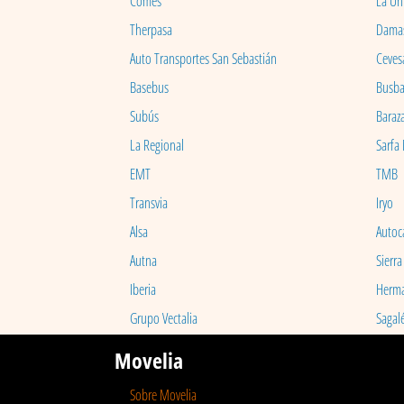
Comes
La Un
Therpasa
Dama
Auto Transportes San Sebastián
Ceves
Basebus
Busb
Subús
Baraz
La Regional
Sarfa
EMT
TMB
Transvia
Iryo
Alsa
Autoc
Autna
Sierra
Iberia
Herm
Grupo Vectalia
Sagal
Movelia
Sobre Movelia