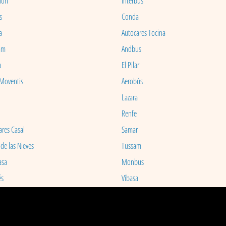
ion
Interbus
s
Conda
a
Autocares Tocina
am
Andbus
a
El Pilar
 Moventis
Aerobús
Lazara
Renfe
ares Casal
Samar
 de las Nieves
Tussam
asa
Monbus
és
Vibasa