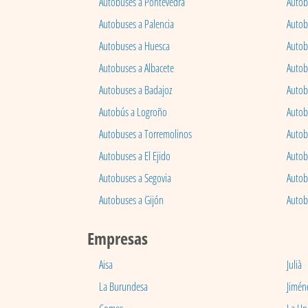
Autobuses a Pontevedra
Autob
Autobuses a Palencia
Autobu
Autobuses a Huesca
Autob
Autobuses a Albacete
Autob
Autobuses a Badajoz
Autob
Autobús a Logroño
Autob
Autobuses a Torremolinos
Autobu
Autobuses a El Ejido
Autob
Autobuses a Segovia
Autob
Autobuses a Gijón
Autob
Empresas
Aisa
Julià
La Burundesa
Jimén