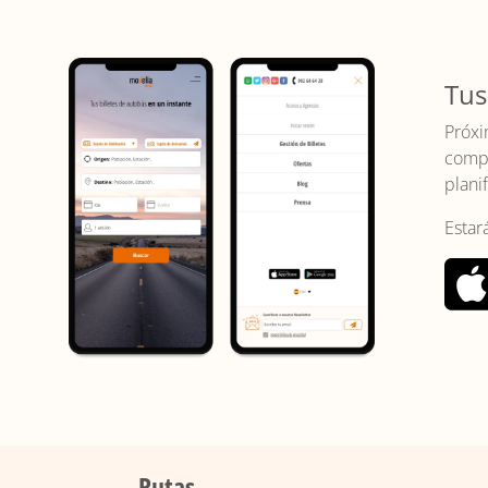
Tus
Próxi
compr
planif
Estar
Rutas