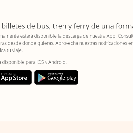
 billetes de bus, tren y ferry de una form
mamente estará disponible la descarga de nuestra App. Consulta 
as desde donde quieras. Aprovecha nuestras notificaciones en t
ica tu viaje.
á disponible para iOS y Android.