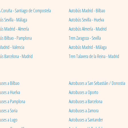
A Coruña - Santiago de Compostela
Autobús Madrid - Bilbao
s Sevilla - Málaga
Autobús Sevilla - Huelva
ús Madrid - Almería
Autobús Almería - Madrid
ús Bilbao - Pamplona
Tren Zaragoza - Sevilla
Madrid - Valencia
Autobús Madrid - Málaga
ús Barcelona - Madrid
Tren Talavera de la Reina - Madrid
uses a Bilbao
Autobuses a San Sebastián / Donostia
uses a Huelva
Autobuses a Oporto
uses a Pamplona
Autobuses a Barcelona
uses a Soria
Autobuses a Zamora
uses a Lugo
Autobuses a Santander