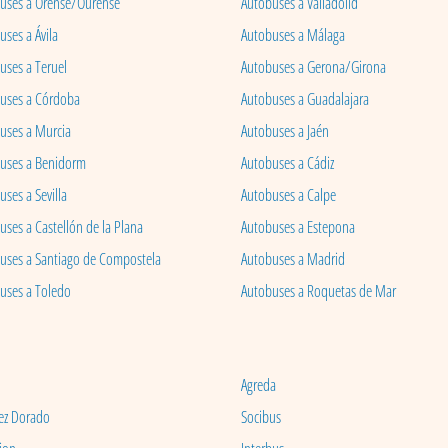
uses a Orense/Ourense
Autobuses a Valladolid
ses a Ávila
Autobuses a Málaga
uses a Teruel
Autobuses a Gerona/Girona
uses a Córdoba
Autobuses a Guadalajara
uses a Murcia
Autobuses a Jaén
uses a Benidorm
Autobuses a Cádiz
ses a Sevilla
Autobuses a Calpe
uses a Castellón de la Plana
Autobuses a Estepona
uses a Santiago de Compostela
Autobuses a Madrid
uses a Toledo
Autobuses a Roquetas de Mar
Agreda
ez Dorado
Socibus