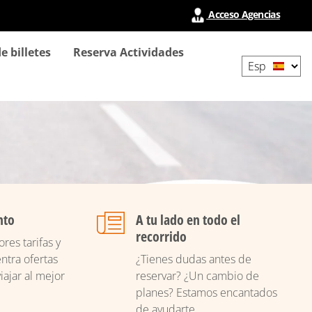
Acceso Agencias
Select
e billetes
Reserva Actividades
your
language
nto
A tu lado en todo el
recorrido
res tarifas y
ntra ofertas
¿Tienes dudas antes de
iajar al mejor
reservar? ¿Un cambio de
planes? Estamos encantados
de ayudarte.