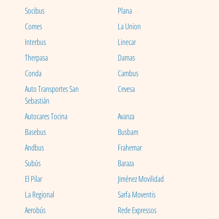
Socibus
Plana
Comes
La Union
Interbus
Linecar
Therpasa
Damas
Conda
Cambus
Auto Transportes San
Cevesa
Sebastián
Autocares Tocina
Avanza
Basebus
Busbam
Andbus
Frahemar
Subús
Baraza
El Pilar
Jiménez Movilidad
La Regional
Sarfa Moventis
Aerobús
Rede Expressos