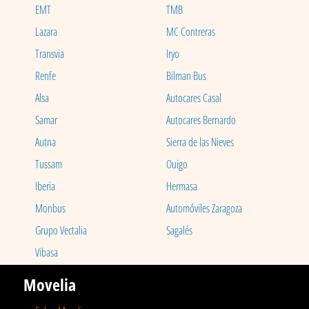
EMT
TMB
Lazara
MC Contreras
Transvia
Iryo
Renfe
Bilman Bus
Alsa
Autocares Casal
Samar
Autocares Bernardo
Autna
Sierra de las Nieves
Tussam
Ouigo
Iberia
Hermasa
Monbus
Automóviles Zaragoza
Grupo Vectalia
Sagalés
Vibasa
Movelia