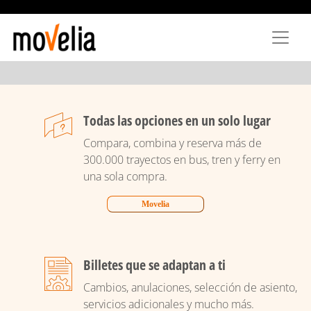
Pasar
al
contenido
principal
Todas las opciones en un solo lugar
Compara, combina y reserva más de
300.000 trayectos en bus, tren y ferry en
una sola compra.
Movelia
Billetes que se adaptan a ti
Cambios, anulaciones, selección de asiento,
servicios adicionales y mucho más.