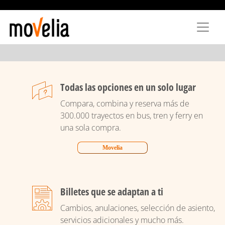
Pasar
al
contenido
principal
Todas las opciones en un solo lugar
Compara, combina y reserva más de
300.000 trayectos en bus, tren y ferry en
una sola compra.
Movelia
Billetes que se adaptan a ti
Cambios, anulaciones, selección de asiento,
servicios adicionales y mucho más.