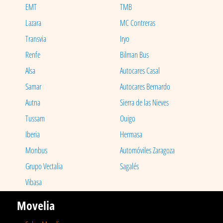
EMT
TMB
Lazara
MC Contreras
Transvia
Iryo
Renfe
Bilman Bus
Alsa
Autocares Casal
Samar
Autocares Bernardo
Autna
Sierra de las Nieves
Tussam
Ouigo
Iberia
Hermasa
Monbus
Automóviles Zaragoza
Grupo Vectalia
Sagalés
Vibasa
Movelia