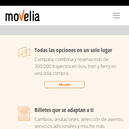
Pasar
al
contenido
principal
Todas las opciones en un solo lugar
Compara, combina y reserva más de
300.000 trayectos en bus, tren y ferry en
una sola compra.
Movelia
Billetes que se adaptan a ti
Cambios, anulaciones, selección de asiento,
servicios adicionales y mucho más.