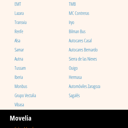
EMT
TMB
Lazara
MC Contreras
Transvia
Iryo
Renfe
Bilman Bus
Alsa
Autocares Casal
Samar
Autocares Bernardo
Autna
Sierra de las Nieves
Tussam
Ouigo
Iberia
Hermasa
Monbus
Automóviles Zaragoza
Grupo Vectalia
Sagalés
Vibasa
Movelia