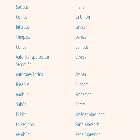
Socibus
Plana
Comes
La Union
Interbus
Linecar
Therpasa
Damas
Conda
Cambus
Auto Transportes San
Cevesa
Sebastián
Autocares Tocina
Avanza
Basebus
Busbam
Andbus
Frahemar
Subús
Baraza
El Pilar
Jiménez Movilidad
La Regional
Sarfa Moventis
Aerobús
Rede Expressos