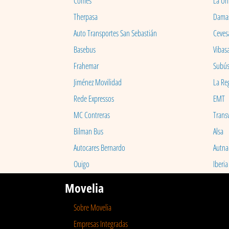
Comes
La Un
Therpasa
Dama
Auto Transportes San Sebastián
Ceves
Basebus
Vibas
Frahemar
Subú
Jiménez Movilidad
La Re
Rede Expressos
EMT
MC Contreras
Transv
Bilman Bus
Alsa
Autocares Bernardo
Autna
Ouigo
Iberia
Movelia
Sobre Movelia
Empresas Integradas