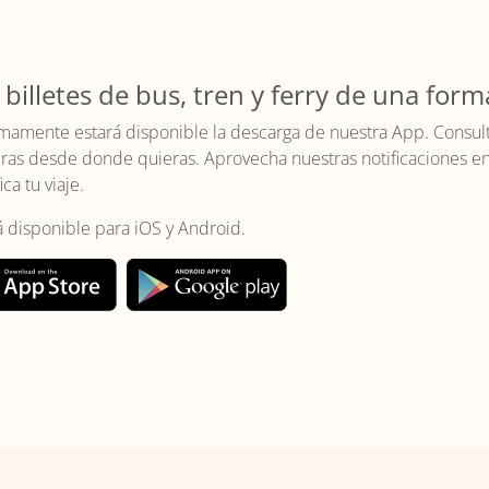
 billetes de bus, tren y ferry de una form
mamente estará disponible la descarga de nuestra App. Consulta 
as desde donde quieras. Aprovecha nuestras notificaciones en t
ica tu viaje.
á disponible para iOS y Android.