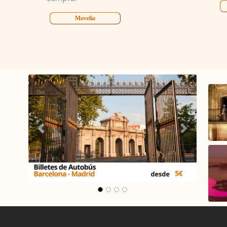
Movelia
ona -
Carrusel Madrid -
Málaga
Anterior
Siguiente