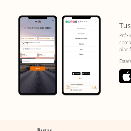
Tus
Próxi
compr
planif
Estar
Rutas