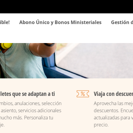
Pasar
al
contenido
ible!
Abono Único y Bonos Ministeriales
Gestión d
principal
lletes que se adaptan a ti
Viaja con descue
mbios, anulaciones, selección
Aprovecha las mejo
 asiento, servicios adicionales
descuentos. Encue
mucho más. Personaliza tu
actualizadas para v
je.
precio.