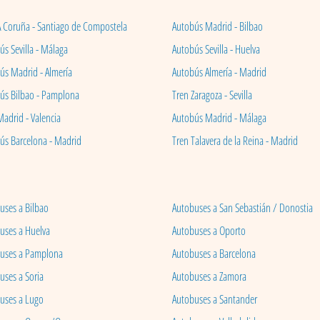
A Coruña - Santiago de Compostela
Autobús Madrid - Bilbao
s Sevilla - Málaga
Autobús Sevilla - Huelva
ús Madrid - Almería
Autobús Almería - Madrid
ús Bilbao - Pamplona
Tren Zaragoza - Sevilla
Madrid - Valencia
Autobús Madrid - Málaga
ús Barcelona - Madrid
Tren Talavera de la Reina - Madrid
uses a Bilbao
Autobuses a San Sebastián / Donostia
uses a Huelva
Autobuses a Oporto
uses a Pamplona
Autobuses a Barcelona
uses a Soria
Autobuses a Zamora
uses a Lugo
Autobuses a Santander