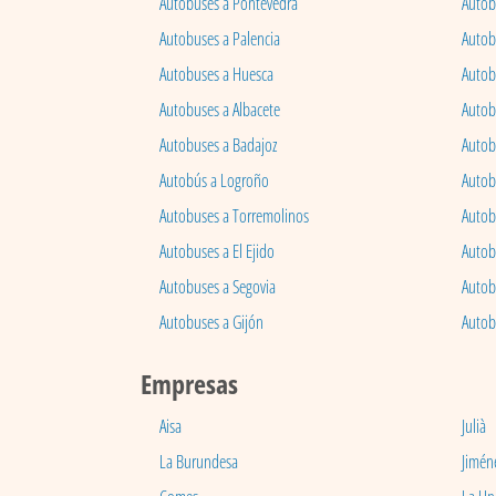
Autobuses a Pontevedra
Autob
Autobuses a Palencia
Autobu
Autobuses a Huesca
Autob
Autobuses a Albacete
Autob
Autobuses a Badajoz
Autob
Autobús a Logroño
Autob
Autobuses a Torremolinos
Autobu
Autobuses a El Ejido
Autob
Autobuses a Segovia
Autob
Autobuses a Gijón
Autob
Empresas
Aisa
Julià
La Burundesa
Jimén