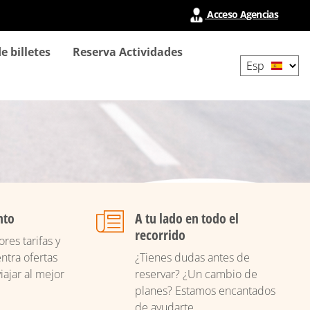
Acceso Agencias
Select
e billetes
Reserva Actividades
your
language
nto
A tu lado en todo el
recorrido
res tarifas y
ntra ofertas
¿Tienes dudas antes de
iajar al mejor
reservar? ¿Un cambio de
planes? Estamos encantados
de ayudarte.