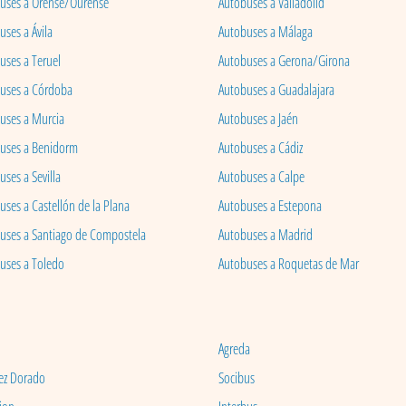
uses a Orense/Ourense
Autobuses a Valladolid
ses a Ávila
Autobuses a Málaga
uses a Teruel
Autobuses a Gerona/Girona
uses a Córdoba
Autobuses a Guadalajara
uses a Murcia
Autobuses a Jaén
uses a Benidorm
Autobuses a Cádiz
ses a Sevilla
Autobuses a Calpe
uses a Castellón de la Plana
Autobuses a Estepona
uses a Santiago de Compostela
Autobuses a Madrid
uses a Toledo
Autobuses a Roquetas de Mar
Agreda
ez Dorado
Socibus