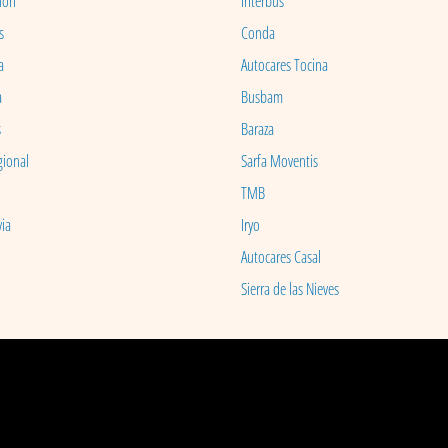
ion
Interbus
s
Conda
a
Autocares Tocina
a
Busbam
s
Baraza
gional
Sarfa Moventis
TMB
ia
Iryo
Autocares Casal
Sierra de las Nieves