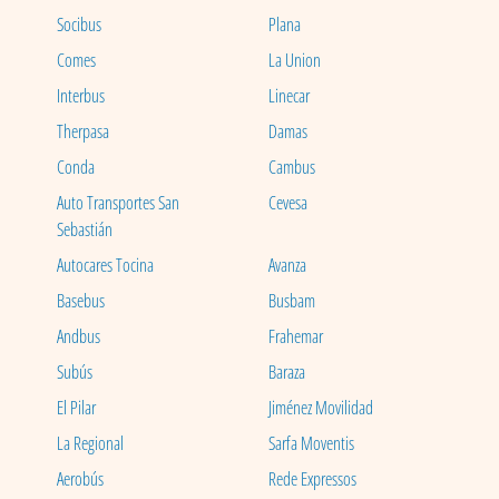
Socibus
Plana
Comes
La Union
Interbus
Linecar
Therpasa
Damas
Conda
Cambus
Auto Transportes San
Cevesa
Sebastián
Autocares Tocina
Avanza
Basebus
Busbam
Andbus
Frahemar
Subús
Baraza
El Pilar
Jiménez Movilidad
La Regional
Sarfa Moventis
Aerobús
Rede Expressos