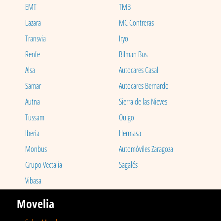
EMT
TMB
Lazara
MC Contreras
Transvia
Iryo
Renfe
Bilman Bus
Alsa
Autocares Casal
Samar
Autocares Bernardo
Autna
Sierra de las Nieves
Tussam
Ouigo
Iberia
Hermasa
Monbus
Automóviles Zaragoza
Grupo Vectalia
Sagalés
Vibasa
Movelia