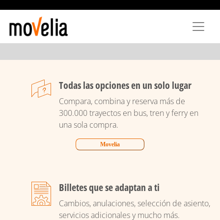
Pasar
al
contenido
principal
Todas las opciones en un solo lugar
Compara, combina y reserva más de
300.000 trayectos en bus, tren y ferry en
una sola compra.
Movelia
Billetes que se adaptan a ti
Cambios, anulaciones, selección de asiento,
servicios adicionales y mucho más.