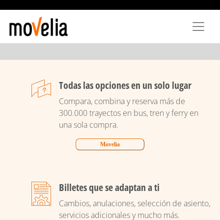
Pasar
al
contenido
principal
Todas las opciones en un solo lugar
Compara, combina y reserva más de
300.000 trayectos en bus, tren y ferry en
una sola compra.
Movelia
Billetes que se adaptan a ti
Cambios, anulaciones, selección de asiento,
servicios adicionales y mucho más.