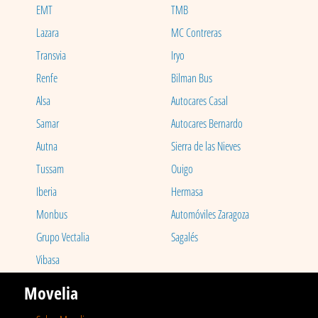
EMT
TMB
Lazara
MC Contreras
Transvia
Iryo
Renfe
Bilman Bus
Alsa
Autocares Casal
Samar
Autocares Bernardo
Autna
Sierra de las Nieves
Tussam
Ouigo
Iberia
Hermasa
Monbus
Automóviles Zaragoza
Grupo Vectalia
Sagalés
Vibasa
Movelia