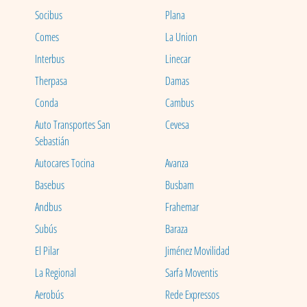
Socibus
Plana
Comes
La Union
Interbus
Linecar
Therpasa
Damas
Conda
Cambus
Auto Transportes San
Cevesa
Sebastián
Autocares Tocina
Avanza
Basebus
Busbam
Andbus
Frahemar
Subús
Baraza
El Pilar
Jiménez Movilidad
La Regional
Sarfa Moventis
Aerobús
Rede Expressos