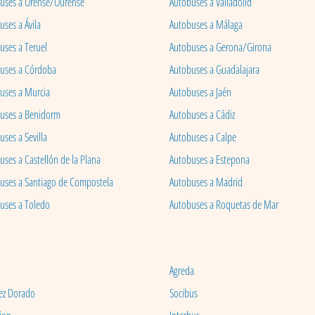
uses a Orense/Ourense
Autobuses a Valladolid
ses a Ávila
Autobuses a Málaga
uses a Teruel
Autobuses a Gerona/Girona
uses a Córdoba
Autobuses a Guadalajara
uses a Murcia
Autobuses a Jaén
uses a Benidorm
Autobuses a Cádiz
ses a Sevilla
Autobuses a Calpe
uses a Castellón de la Plana
Autobuses a Estepona
uses a Santiago de Compostela
Autobuses a Madrid
uses a Toledo
Autobuses a Roquetas de Mar
Agreda
ez Dorado
Socibus