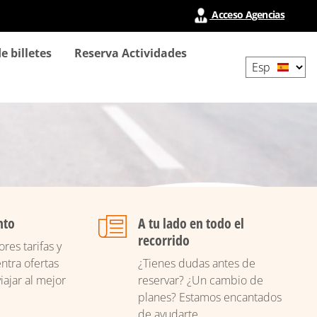
Acceso Agencias
Select
e billetes
Reserva Actividades
your
language
nto
A tu lado en todo el
recorrido
res tarifas y
ntra ofertas
¿Tienes dudas antes de
iajar al mejor
reservar? ¿Un cambio de
planes? Estamos encantados
de ayudarte.