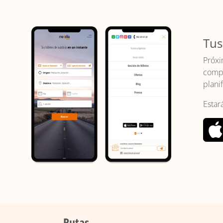
Tus
Próxi
compr
planif
Estar
Rutas