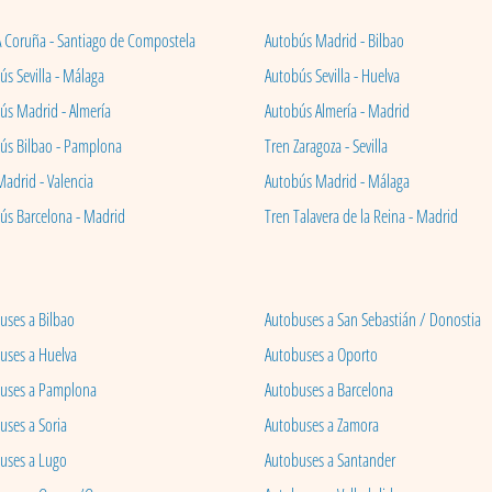
A Coruña - Santiago de Compostela
Autobús Madrid - Bilbao
s Sevilla - Málaga
Autobús Sevilla - Huelva
ús Madrid - Almería
Autobús Almería - Madrid
ús Bilbao - Pamplona
Tren Zaragoza - Sevilla
Madrid - Valencia
Autobús Madrid - Málaga
ús Barcelona - Madrid
Tren Talavera de la Reina - Madrid
uses a Bilbao
Autobuses a San Sebastián / Donostia
uses a Huelva
Autobuses a Oporto
uses a Pamplona
Autobuses a Barcelona
uses a Soria
Autobuses a Zamora
uses a Lugo
Autobuses a Santander