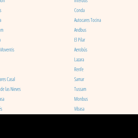
ion
Interbus
s
Conda
a
Autocares Tocina
am
Andbus
a
El Pilar
 Moventis
Aerobús
Lazara
Renfe
ares Casal
Samar
 de las Nieves
Tussam
asa
Monbus
és
Vibasa