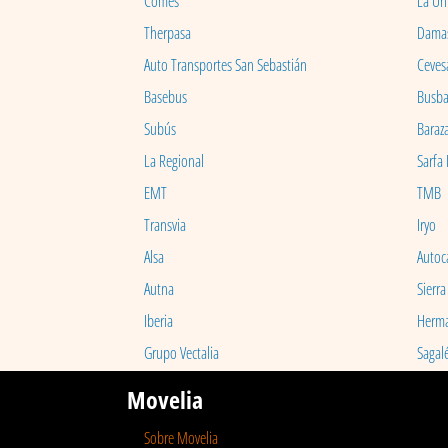
Comes
La Un
Therpasa
Dama
Auto Transportes San Sebastián
Ceves
Basebus
Busb
Subús
Baraz
La Regional
Sarfa
EMT
TMB
Transvia
Iryo
Alsa
Autoc
Autna
Sierra
Iberia
Herm
Grupo Vectalia
Sagal
Movelia
Sobre Movelia