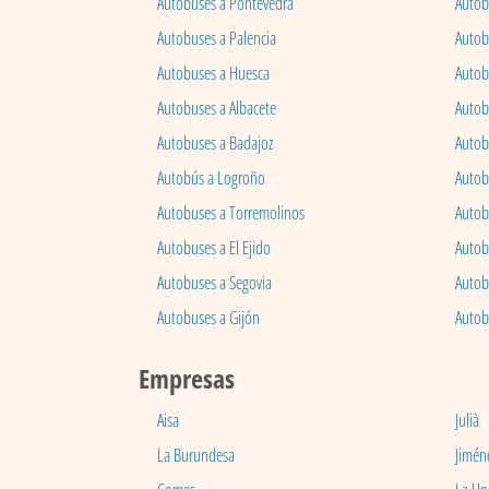
Autobuses a Pontevedra
Autob
Autobuses a Palencia
Autobu
Autobuses a Huesca
Autob
Autobuses a Albacete
Autob
Autobuses a Badajoz
Autob
Autobús a Logroño
Autob
Autobuses a Torremolinos
Autobu
Autobuses a El Ejido
Autob
Autobuses a Segovia
Autob
Autobuses a Gijón
Autob
Empresas
Aisa
Julià
La Burundesa
Jimén