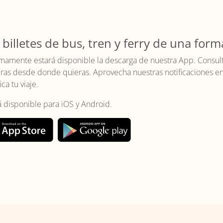
 billetes de bus, tren y ferry de una form
mamente estará disponible la descarga de nuestra App. Consulta 
as desde donde quieras. Aprovecha nuestras notificaciones en t
ica tu viaje.
á disponible para iOS y Android.