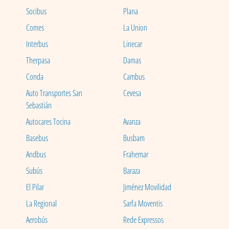
Socibus
Plana
Comes
La Union
Interbus
Linecar
Therpasa
Damas
Conda
Cambus
Auto Transportes San
Cevesa
Sebastián
Autocares Tocina
Avanza
Basebus
Busbam
Andbus
Frahemar
Subús
Baraza
El Pilar
Jiménez Movilidad
La Regional
Sarfa Moventis
Aerobús
Rede Expressos