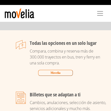
Pasar
al
contenido
principal
Todas las opciones en un solo lugar
Compara, combina y reserva más de
300.000 trayectos en bus, tren y ferry en
una sola compra.
Movelia
Billetes que se adaptan a ti
Cambios, anulaciones, selección de asiento,
servicios adicionales y mucho más.