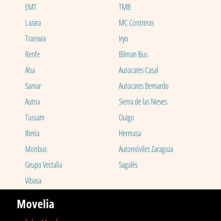
EMT
TMB
Lazara
MC Contreras
Transvia
Iryo
Renfe
Bilman Bus
Alsa
Autocares Casal
Samar
Autocares Bernardo
Autna
Sierra de las Nieves
Tussam
Ouigo
Iberia
Hermasa
Monbus
Automóviles Zaragoza
Grupo Vectalia
Sagalés
Vibasa
Movelia