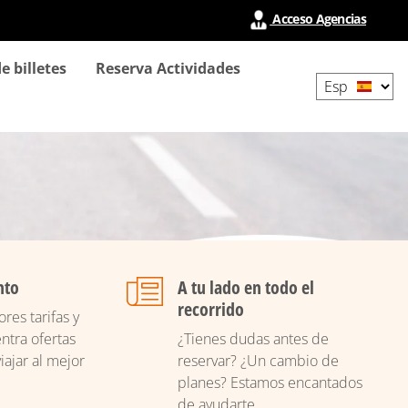
Acceso Agencias
Select
e billetes
Reserva Actividades
your
language
nto
A tu lado en todo el
recorrido
res tarifas y
ntra ofertas
¿Tienes dudas antes de
iajar al mejor
reservar? ¿Un cambio de
planes? Estamos encantados
de ayudarte.