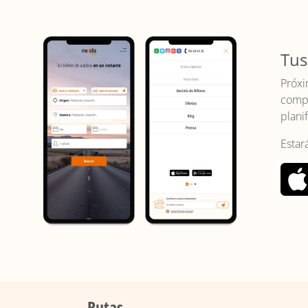
Tus
Próxi
compr
planif
Estar
Rutas