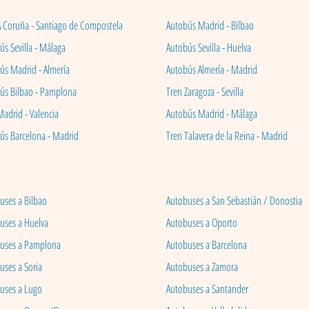
A Coruña - Santiago de Compostela
Autobús Madrid - Bilbao
s Sevilla - Málaga
Autobús Sevilla - Huelva
ús Madrid - Almería
Autobús Almería - Madrid
ús Bilbao - Pamplona
Tren Zaragoza - Sevilla
Madrid - Valencia
Autobús Madrid - Málaga
ús Barcelona - Madrid
Tren Talavera de la Reina - Madrid
uses a Bilbao
Autobuses a San Sebastián / Donostia
uses a Huelva
Autobuses a Oporto
uses a Pamplona
Autobuses a Barcelona
uses a Soria
Autobuses a Zamora
uses a Lugo
Autobuses a Santander