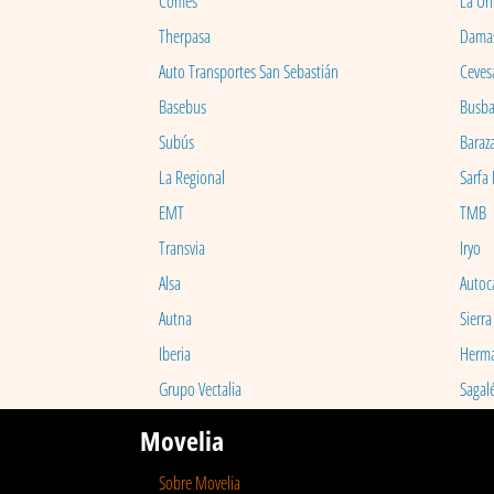
Comes
La Un
Therpasa
Dama
Auto Transportes San Sebastián
Ceves
Basebus
Busb
Subús
Baraz
La Regional
Sarfa
EMT
TMB
Transvia
Iryo
Alsa
Autoc
Autna
Sierra
Iberia
Herm
Grupo Vectalia
Sagal
Movelia
Sobre Movelia