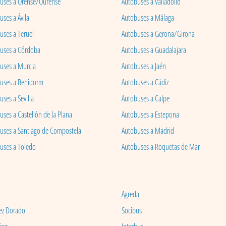
uses a Orense/Ourense
Autobuses a Valladolid
ses a Ávila
Autobuses a Málaga
uses a Teruel
Autobuses a Gerona/Girona
uses a Córdoba
Autobuses a Guadalajara
uses a Murcia
Autobuses a Jaén
uses a Benidorm
Autobuses a Cádiz
ses a Sevilla
Autobuses a Calpe
uses a Castellón de la Plana
Autobuses a Estepona
uses a Santiago de Compostela
Autobuses a Madrid
uses a Toledo
Autobuses a Roquetas de Mar
Agreda
ez Dorado
Socibus