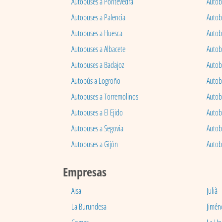
Autobuses a Pontevedra
Autob
Autobuses a Palencia
Autobu
Autobuses a Huesca
Autob
Autobuses a Albacete
Autob
Autobuses a Badajoz
Autob
Autobús a Logroño
Autob
Autobuses a Torremolinos
Autobu
Autobuses a El Ejido
Autob
Autobuses a Segovia
Autob
Autobuses a Gijón
Autob
Empresas
Aisa
Julià
La Burundesa
Jimén