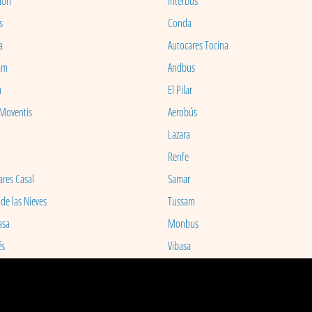
ion
Interbus
s
Conda
a
Autocares Tocina
am
Andbus
a
El Pilar
 Moventis
Aerobús
Lazara
Renfe
ares Casal
Samar
 de las Nieves
Tussam
asa
Monbus
és
Vibasa