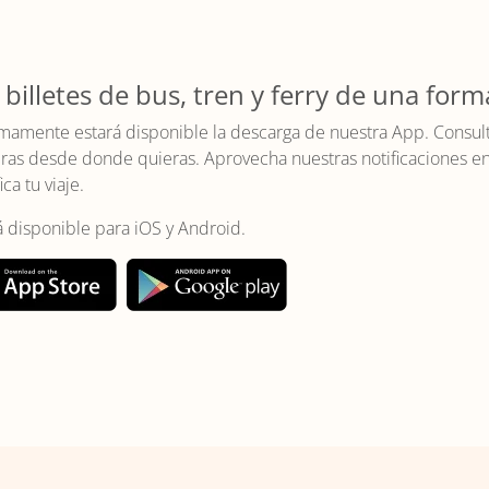
 billetes de bus, tren y ferry de una form
mamente estará disponible la descarga de nuestra App. Consulta 
as desde donde quieras. Aprovecha nuestras notificaciones en t
ica tu viaje.
á disponible para iOS y Android.