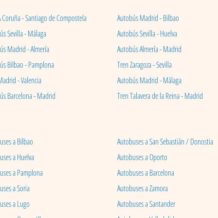
A Coruña - Santiago de Compostela
Autobús Madrid - Bilbao
s Sevilla - Málaga
Autobús Sevilla - Huelva
ús Madrid - Almería
Autobús Almería - Madrid
ús Bilbao - Pamplona
Tren Zaragoza - Sevilla
Madrid - Valencia
Autobús Madrid - Málaga
ús Barcelona - Madrid
Tren Talavera de la Reina - Madrid
uses a Bilbao
Autobuses a San Sebastián / Donostia
uses a Huelva
Autobuses a Oporto
uses a Pamplona
Autobuses a Barcelona
uses a Soria
Autobuses a Zamora
uses a Lugo
Autobuses a Santander