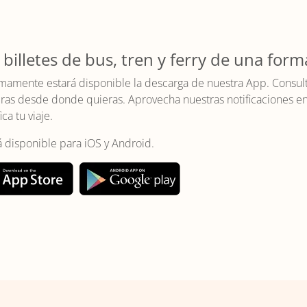
 billetes de bus, tren y ferry de una form
mamente estará disponible la descarga de nuestra App. Consulta 
as desde donde quieras. Aprovecha nuestras notificaciones en t
ica tu viaje.
á disponible para iOS y Android.