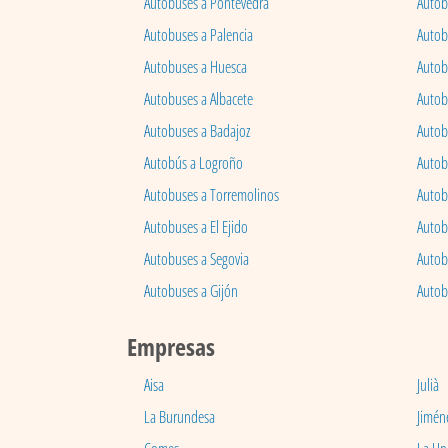
Autobuses a Pontevedra
Autob
Autobuses a Palencia
Autobu
Autobuses a Huesca
Autob
Autobuses a Albacete
Autob
Autobuses a Badajoz
Autob
Autobús a Logroño
Autob
Autobuses a Torremolinos
Autobu
Autobuses a El Ejido
Autob
Autobuses a Segovia
Autob
Autobuses a Gijón
Autob
Empresas
Aisa
Julià
La Burundesa
Jimén