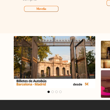
Movelia
lona -
Carrusel Madrid -
Málaga
Anterior
Siguiente