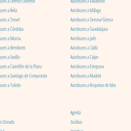
uses a Orense/Ourense
Autobuses a Valladolid
ses a Ávila
Autobuses a Málaga
uses a Teruel
Autobuses a Gerona/Girona
uses a Córdoba
Autobuses a Guadalajara
uses a Murcia
Autobuses a Jaén
uses a Benidorm
Autobuses a Cádiz
ses a Sevilla
Autobuses a Calpe
uses a Castellón de la Plana
Autobuses a Estepona
uses a Santiago de Compostela
Autobuses a Madrid
uses a Toledo
Autobuses a Roquetas de Mar
Agreda
ez Dorado
Socibus