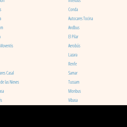
ion
Interbus
s
Conda
a
Autocares Tocina
am
Andbus
a
El Pilar
 Moventis
Aerobús
Lazara
Renfe
ares Casal
Samar
 de las Nieves
Tussam
asa
Monbus
és
Vibasa