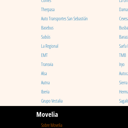
Comes
La Un
Therpasa
Dama
Auto Transportes San Sebastián
Ceves
Basebus
Busb
Subús
Baraz
La Regional
Sarfa
EMT
TMB
Transvia
Iryo
Alsa
Autoc
Autna
Sierra
Iberia
Herm
Grupo Vectalia
Sagal
Movelia
Sobre Movelia