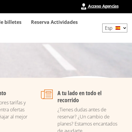
Acceso Agencias
Select
e billetes
Reserva Actividades
your
language
nto
A tu lado en todo el
recorrido
res tarifas y
ntra ofertas
¿Tienes dudas antes de
iajar al mejor
reservar? ¿Un cambio de
planes? Estamos encantados
de ayudarte.