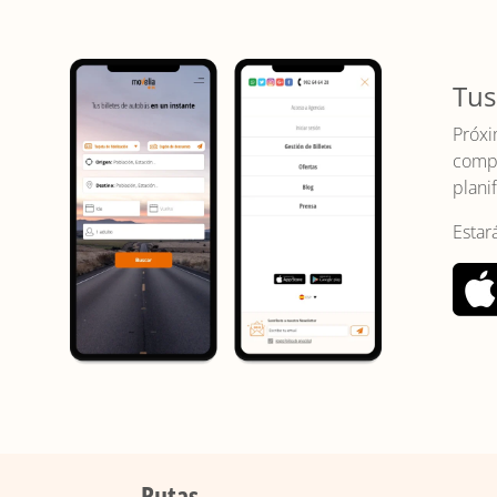
Tus
Próxi
compr
planif
Estar
Rutas